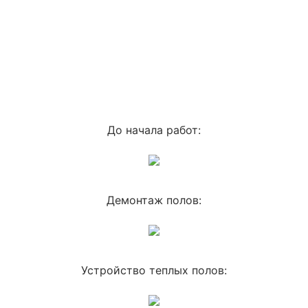
Коммерческим заказчикам
ЗАКАЗАТЬ ЗВОНОК
Ремонт магазинов
Ремонт гостиниц
Ремонт заводов
До начала работ:
Ремонт офисов
Ремонт подъездов
Демонтаж полов:
Ремонт ресторанов, кафе
Ремонт фитнес-центров
Ремонт салонов красоты
Устройство теплых полов:
Ремонт складов