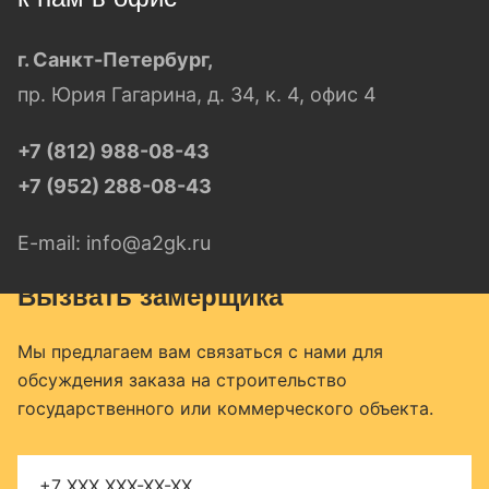
Коммерческим заказчикам
г. Санкт-Петербург,
ЗАКАЗАТЬ ЗВОНОК
пр. Юрия Гагарина, д. 34, к. 4, офис 4
Ремонт магазинов
Ремонт гостиниц
+7 (812) 988-08-43
+7 (952) 288-08-43
Ремонт заводов
Ремонт офисов
E-mail:
info@a2gk.ru
Ремонт подъездов
Вызвать замерщика
Ремонт ресторанов, кафе
Мы предлагаем вам связаться с нами для
Ремонт фитнес-центров
обсуждения заказа на строительство
государственного или коммерческого объекта.
Ремонт салонов красоты
Ремонт складов