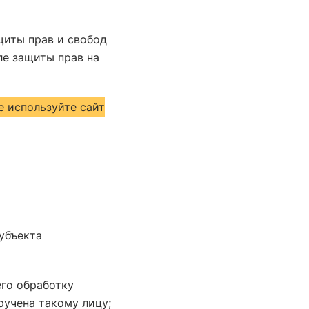
щиты прав и свобод
ле защиты прав на
е используйте сайт
убъекта
его обработку
ручена такому лицу;