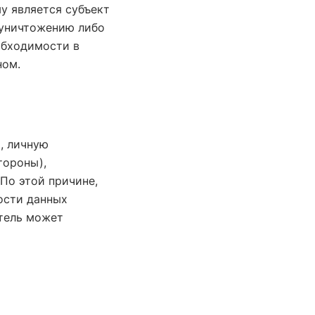
у является субъект
 уничтожению либо
обходимости в
ном.
, личную
тороны),
По этой причине,
ости данных
атель может