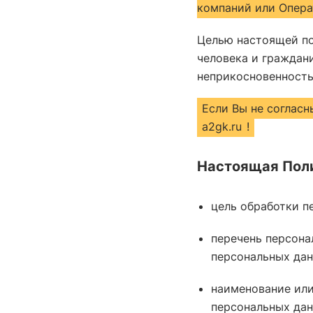
компаний или Опера
Целью настоящей по
человека и граждани
неприкосновенность
Если Вы не согласн
a2gk.ru
!
Настоящая Пол
цель обработки п
перечень персона
персональных дан
наименование или
персональных дан