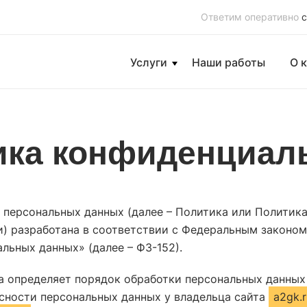
Ответим оперативно
с
Услуги
Наши работы
О 
емонт государственных
Ремонт магазинов
ика конфиденциал
чреждений
Ремонт гостиниц
монт детских садов
Ремонт заводов
емонт школ
Ремонт офисов
 персональных данных (далее – Политика или Политик
монт поликлиник
Ремонт подъездов
) разработана в соответствии с Федеральным законом о
монт библиотек
Ремонт ресторанов, кафе
льных данных» (далее – ФЗ-152).
монт больниц
Ремонт фитнес-центров
 определяет порядок обработки персональных данных
Ремонт салонов красоты
сности персональных данных у владельца сайта
a2gk.
Ремонт складов