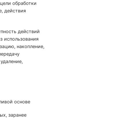
цели обработки
е, действия
упность действий
ез использования
зацию, накопление,
передачу
 удаление,
ливой основе
ых, заранее