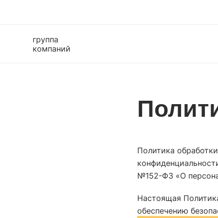
группа
компаний
Р
Полит
у
Ре
Р
Политика обработки
Ре
конфиденциальности
Ре
№152-ФЗ «О персона
Ре
Настоящая Политика
обеспечению безопа