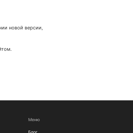
ии новой версии,
йтом.
Меню
Блог