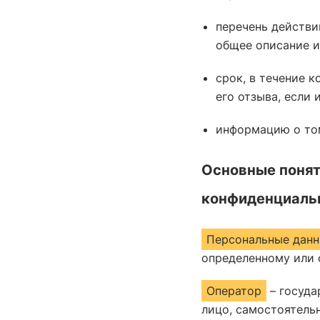
перечень действи
общее описание и
срок, в течение 
его отзыва, если
информацию о том
Основные понят
конфиденциаль
Персональные дан
определенному или 
Оператор
– госуда
лицо, самостоятель